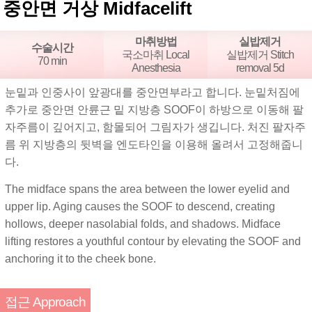
중안면 거상 Midfacelift
마취방법
실밥제거
수술시간
국소마취 Local
실밥제거 Stitch
70 min
Anesthesia
removal 5d
눈밑과 인중사이 앞광대를 중안면부라고 합니다. 눈밑처짐에
추가로 중안면 안륜근 밑 지방층 SOOF이 하방으로 이동해 팔
자주름이 깊어지고, 함몰되어 그림자가 생깁니다. 처진 팔자주
름 위 지방층의 뒷벽을 엔도타인을 이용해 올려서 고정해줍니
다.
The midface spans the area between the lower eyelid and
upper lip. Aging causes the SOOF to descend, creating
hollows, deeper nasolabial folds, and shadows. Midface
lifting restores a youthful contour by elevating the SOOF and
anchoring it to the cheek bone.
접근 Approach