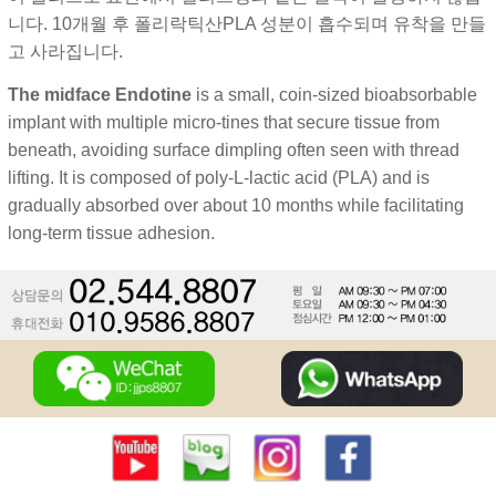
니다. 10개월 후 폴리락틱산PLA 성분이 흡수되며 유착을 만들
고 사라집니다.
The midface Endotine
is a small, coin-sized bioabsorbable
implant with multiple micro-tines that secure tissue from
beneath, avoiding surface dimpling often seen with thread
lifting. It is composed of poly-L-lactic acid (PLA) and is
gradually absorbed over about 10 months while facilitating
long-term tissue adhesion.