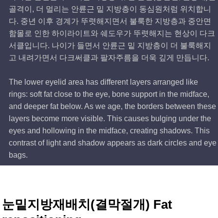
골격이, 더 멀리는 안륜근 밑 지방층이 동심원처럼 위치합니
다. 중년 이후 경계가 뚜렷해지면서 불룩한 지방층과 중안면
함몰로 인한 하이라이트와 쉐도우가 뚜렷해지는 현상이 다크
서클입니다. 나이가 들면서 안륜근 밑 지방층이 더 불룩해지
고 내려가면서 다크써클과 팔자주름을 더욱 깊게 만듭니다.
The lower eyelid area has different layers arranged like
rings: soft fat close to the eye, bone support in the midface,
and deeper fat below. As we age, the borders between these
layers become more visible. This causes bulging under the
eyes and hollowing in the midface, creating shadows. This
contrast of light and shadow appears as dark circles and eye
bags.
눈밑지방재배치(결막절개) Fat