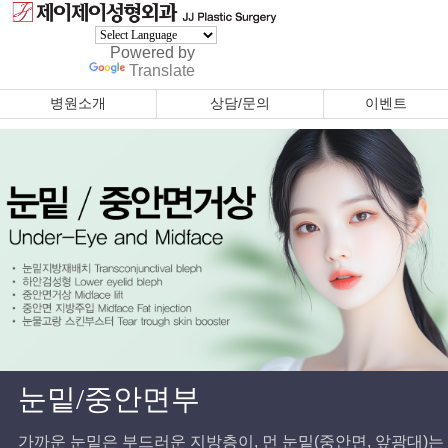
Powered by
Translate
병원소개
상담/문의
이벤트
눈밑/중안면부
가까운 눈밑은 부드러운 지방층이, 먼 눈밑(중안면, 앞광대)는