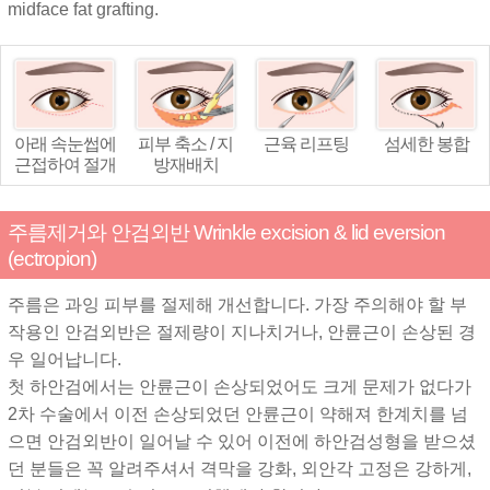
midface fat grafting.
피부 축소 / 지
근육 리프팅
섬세한 봉합
아래 속눈썹에
방재배치
근접하여 절개
주름제거와 안검외반 Wrinkle excision & lid eversion
(ectropion)
주름은 과잉 피부를 절제해 개선합니다. 가장 주의해야 할 부
작용인 안검외반은 절제량이 지나치거나, 안륜근이 손상된 경
우 일어납니다.
첫 하안검에서는 안륜근이 손상되었어도 크게 문제가 없다가
2차 수술에서 이전 손상되었던 안륜근이 약해져 한계치를 넘
으면 안검외반이 일어날 수 있어 이전에 하안검성형을 받으셨
던 분들은 꼭 알려주셔서 격막을 강화, 외안각 고정은 강하게,