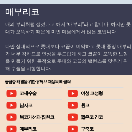
매부리코
매의 부리처럼 생겼다고 해서 “매부리”라고 합니다. 하지만 콧
대가 오똑하기 때문에 미인 미남에게서 많은 코입니다.
다만 상대적으로 콧대보다 코끝이 미약하고 콧대 중앙 매부리
가 너무 강하므로 인상을 부드럽게 하고 코끝이 오똑한 느낌
을 만들기 위한 목적으로 콧대와 코끝의 밸런스를 맞추기 위
해 수술을 시행합니다.
궁금증 해결을 위한 유튜브 재생목록 클릭!
코재수술
여성 코성형
남자코
휜코
복코개선과 찝힌코
짧은코 긴코
매부리코
구축코