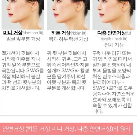
미니 거상
히든 거상
다층 안면거상
(short scar lift)
(hidden lift)
(full
얼굴 앞부분 거상
목과 하부 턱선 거상
facelift + neck lift)
전체 거상
절개선이 귓볼에서
귀 뒷 부분 귓볼에서
구렛나룻 라인 또는
시작해 이주를 지나
시작해 귀 뒤, 그리고
귀 앞 라인을 따라서
귀의 앞쪽 부분으로
뒤쪽 헤어라인까지를
절개를 진행하여 내
국한됩니다. SMAS를
절개해 SMAS와 활경
부의 물방울 모양의
직접 박리해서 볼살
근을 당겨주어 턱선
처진 심부조직층과
과 턱 선의 윗부분의
아랫 부분과 목의 윗
분리하여 피부 +
처짐을 개선합니다.
부분을 개선합니다.
SMAS +골막을 모두
당겨주어 자연스러운
효과와 오래도록 지
속할 수 있게 개선합
니다.
안면거상 (히든 거상,미니 거상, 다층 안면거상)의 원리