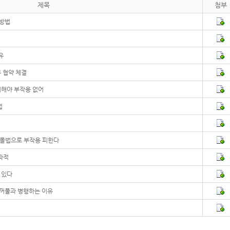
제목
첨부
 방법
유
 협약 체결
려해야 부작용 없어
법
.매몰법으로 부작용 피한다
과적
 있다
쌍꺼풀과 병행하는 이유