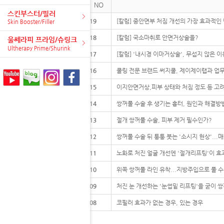
NO
스킨부스터/필러
219
[칼럼] 중안면부 처짐 개선의 가장 효과적인
Skin Booster/Filler
218
[칼럼] 국소마취로 안면거상술을?
울쎄라피 프라임/슈링크
Ultherapy Prime/Shurink
217
[칼럼] '내시경 이마거상술', 무섭지 않은 이
216
쿨링 전문 브랜드 써지쿨, 제이제이랩과 업무
215
이지안면거상,피부 상태와 처짐 정도 등 고
214
쌍꺼풀 수술 후 생기는 흉터, 원인과 해결방
213
절개 쌍꺼풀 수술, 피부 제거 필수인가?
212
쌍꺼풀 수술 뒤 퉁퉁 붓는 '소시지 현상'..
211
노화로 처진 얼굴 개선엔 '절개리프팅'이 효
210
위쪽 쌍꺼풀 라인 유착...지방주입으로 풀 수
209
처진 눈 개선하는 '눈썹밑 리프팅'을 굳이 
208
코필러 효과가 없는 경우, 있는 경우