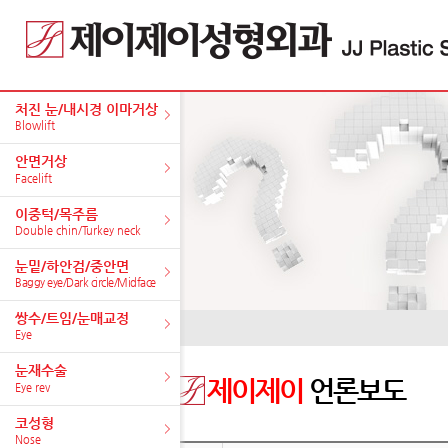
처진 눈/내시경 이마거상
Blowlift
안면거상
Facelift
이중턱/목주름
Double chin/Turkey neck
눈밑/하안검/중안면
Baggy eye/Dark circle/Midface
쌍수/트임/눈매교정
Eye
눈재수술
제이제이
언론보도
Eye rev
코성형
Nose