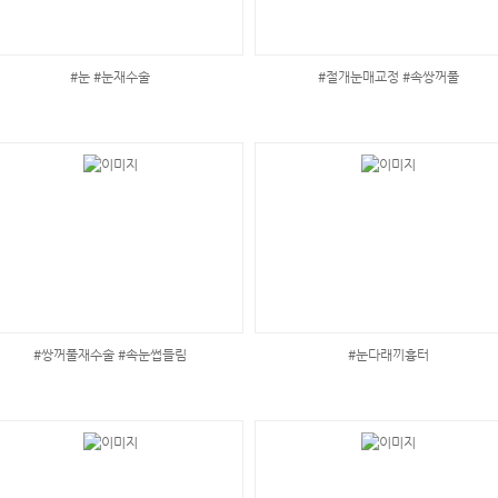
#눈 #눈재수술
#절개눈매교정 #속쌍꺼풀
#쌍꺼풀재수술 #속눈썹들림
#눈다래끼흉터