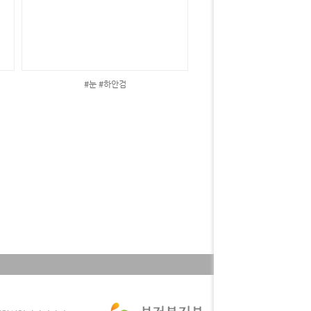
#눈 #하안검