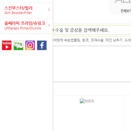
스킨부스터/필러
전체보
Skin Booster/Filler
울쎄라피 프라임/슈링크
Ultherapy Prime/Shurink
#
검색창에 속눈썹들림, 휜코, 코재수술, 라인 낮추기, 소