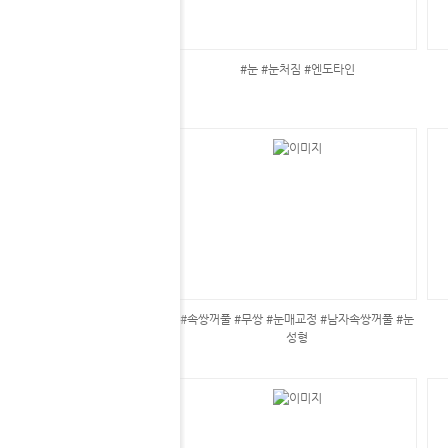
#눈 #눈처짐 #엔도타인
#속쌍꺼풀 #무쌍 #눈매교정 #남자속쌍꺼풀 #눈
성형