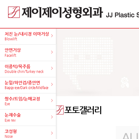
처진 눈/내시경 이마거상
Blowlift
안면거상
Facelift
이중턱/목주름
Double chin/Turkey neck
눈밑/하안검/중안면
Baggy eye/Dark circle/Midface
쌍수/트임/눈매교정
Eye
포토갤러리
눈재수술
Eye rev
코성형
Nose