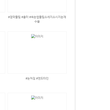
#점막들림 #흉터 #속눈썹들림소세지소시지눈재
수술
#눈처짐 #엔도타인