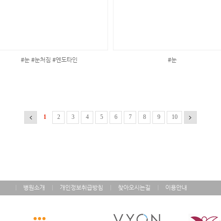
#눈 #눈처짐 #엔도타인
#눈
1
2
3
4
5
6
7
8
9
10
병원소개
개인정보취급방침
찾아오시는길
이용안내