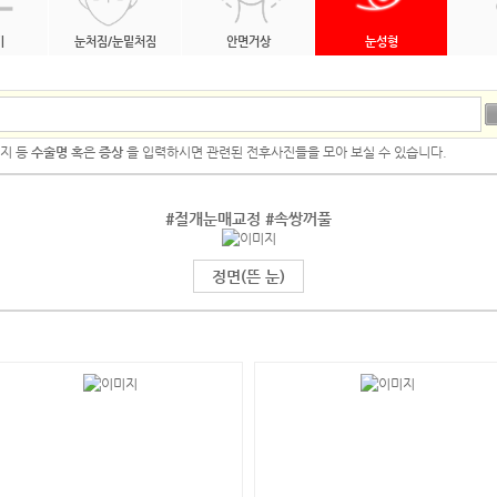
기
눈처짐/눈밑처짐
안면거상
눈성형
세지 등
수술명
혹은
증상
을 입력하시면 관련된 전후사진들을 모아 보실 수 있습니다.
#절개눈매교정 #속쌍꺼풀
정면(뜬 눈)