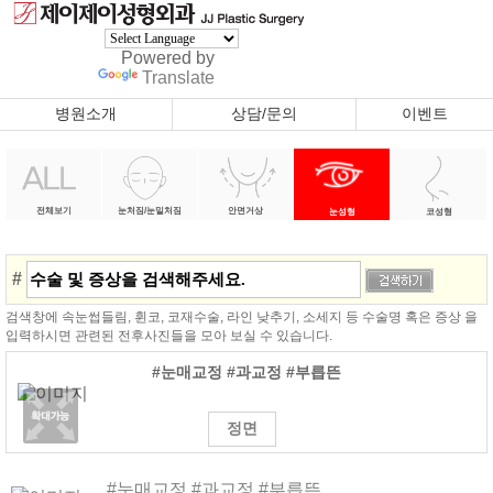
Powered by
Translate
병원소개
상담/문의
이벤트
전체보기
눈처짐/눈밑처짐
안면거상
눈성형
코성형
#
검색창에 속눈썹들림, 휜코, 코재수술, 라인 낮추기, 소세지 등 수술명 혹은 증상 을
입력하시면 관련된 전후사진들을 모아 보실 수 있습니다.
#눈매교정 #과교정 #부릅뜬
정면
#눈매교정 #과교정 #부릅뜬