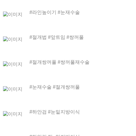
#라인높이기 #눈재수술
#절개법 #앞트임 #쌍꺼풀
#절개쌍꺼풀 #쌍꺼풀재수술
#눈재수술 #절개쌍꺼풀
#하안검 #눈밑지방이식